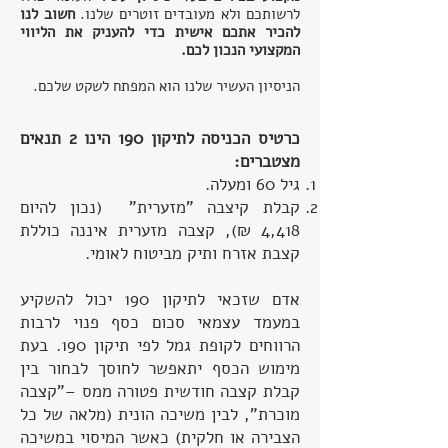
לרשותכם ולא מעובדים זוטרים שלנו.
חשוב לנו
להכיר אתכם אישית כדי להעניק את הליווי
המקצועי הנכון לכם.
הניסיון העשיר שלנו הוא המפתח לשקט שלכם.
כרטיס הכניסה לתיקון 190 הינו 2 תנאים
מצטברים:
גיל 60 ומעלה.
קבלת קיצבה "מזערית" (נכון להיום
4,418 ₪), קצבה מזערית איננה כוללת
קצבת אזרח ותיק מביטוח לאומי.
אדם שזכאי לתיקון 190 יכול להשקיע
במעמד עצמאי סכום כסף פנוי לרבות
הרווחים לקופת גמל לפי תיקון 190. בעת
מימוש הכסף יתאפשר לחוסך לבחור בין
קבלת קצבה חודשית פטורה ממס –"קצבה
מוכרת", לבין משיכה הונית (מלאה של כל
הצבירה או חלקית) כאשר המיסוי במשיכה