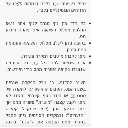
יחול בשיעור 15% בלבד (במקום 25%) על
הרווחים הנומינליים בלבד.
כל ניוד בין גוף מנהל לגוף אחר ו/או
החלפת מסלול השקעה אינו מהווה אירוע
מס.
בקופה ניתן לשלב מסלולי השקעה והתאמת
רמת סיכון.
ניתן לקבוע מוטבים למקרה פטירה.
אדם שנפטר לפני גיל 75, כל הרווחים
שנצברו בקופה פטורים ממס בידי היורשים.
חשוב להדגיש כי מכל הפקדה שנתית
בשנת המס, הסכום הראשון עד לתקרה של
35,000 ₪ הינו כסף קצבתי ובגינו לא
ניתן לקבל קצבה "מוכרת" פטורה ממס אך
ניתן לבצע הוון (למי שמקבל קיצבה
"מזערית") ובמקרים מסוימים ניתן לקבל
בחזרה ממס הכנסה את ה"קנס" כשנה