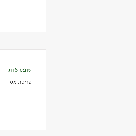
טופס 116ג
פריסת מס