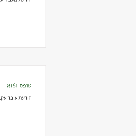
טופס 161א
הודעת עובד עק