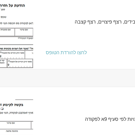
דים, רצף פיצויים, רצף קצבה
לחצו להורדת הטופס
פי סעיף 9א לפקודה