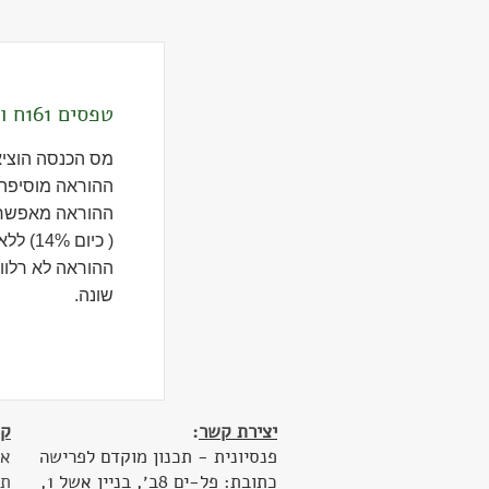
טפסים 161ח ו 161י
מס הכנסה הוציא
ההוראה מוסיפה 2 טפסים חדשים: 161ח ו 161
ההוראה מאפשרת
( כיום 14%) ללא אישורים ממס הכנסה.
ההוראה לא רלוונ
שונה.
יצירת קשר
:
קי
פנסיונית - תכנון מוקדם לפרישה
או
כתובת: פל-ים 8ב׳, בניין אשל 1,
תכ