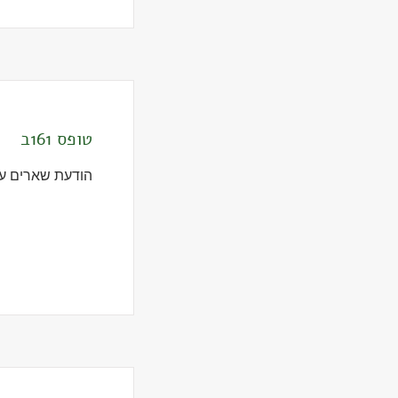
טופס 161ב
הודעת שארים ע