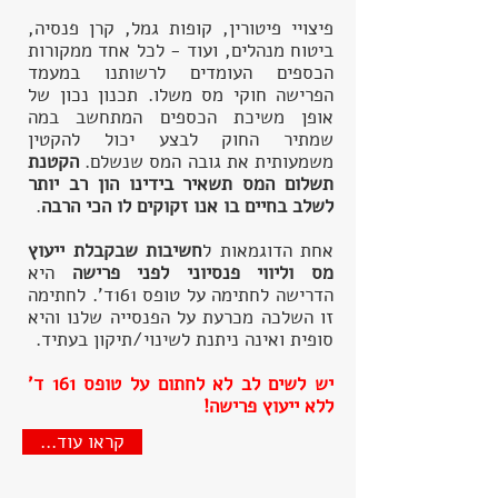
פיצויי פיטורין, קופות גמל, קרן פנסיה,
ביטוח מנהלים, ועוד - לכל אחד ממקורות
הכספים העומדים לרשותנו במעמד
הפרישה חוקי מס משלו. תכנון נכון של
אופן משיכת הכספים המתחשב במה
שמתיר החוק לבצע יכול להקטין
משמעותית את גובה המס שנשלם.
הקטנת
תשלום המס תשאיר בידינו הון רב יותר
לשלב בחיים בו אנו זקוקים לו הכי הרבה
.
אחת הדוגמאות ל
חשיבות שבקבלת ייעוץ
מס וליווי פנסיוני לפני פרישה
היא
הדרישה לחתימה על טופס 161ד'. לחתימה
זו השלכה מכרעת על הפנסייה שלנו והיא
סופית ואינה ניתנת לשינוי/תיקון בעתיד.
יש לשים לב לא לחתום על טופס 161 ד'
ללא ייעוץ פרישה!
...קראו עוד