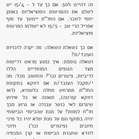
זה דהיינו 50%. אם כך עד ל - 15/4 יש
לשלם את ההפרשות הסוציאליות באופן
יחסי לשכר. אם החל"ת יימשך עד סוף
אפריל הרי שב - 15/5 לא ישולמו הפרשות
סוציאליות.
אם כך נשאלת השאלה: מה יקרה לזכויות
העובד/ת?
ושאלה נוספת: איך נמנע מראש דרישות
מצד הגופים המוסדיים הללו
לריביות, פיגורים וכו'? והחשוב מכל: מה
י/תקבל העובד/ת אם דווקא בתקופת
החל"ת תתרחש מחלה כלשהיא, (לאו
דווקא קורונה), תאונה או כל אירוע
שיגרום לאי כושר עבודה או גרוע מכך
חו"ח למוות? על מנת שהכיסוי הביטוחי
יהיה בתוקף וגם על מנת שלא יהיו כל מיני
חיובים (פיגורים וכו') חיוני
לוודא שחברת הביטוח או קרן הפנסיה