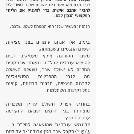
לרשותכם ולא מעובדים זוטרים שלנו.
חשוב לנו
להכיר אתכם אישית כדי להעניק את הליווי
המקצועי הנכון לכם.
הניסיון העשיר שלנו הוא המפתח לשקט שלכם.
בימים אלו אנחנו עומדים בפני מציאות
שטרם התנסינו בשכמותה.
משבר הקורונה אילץ מעסיקים רבים
להוציא עובדים לחל"ת. ומאחר שבתקופת
החל"ת לא ישולם שכר, נשאלת השאלה
מה לגבי ההפרשות הסוציאליות
לקרנות הפנסיה, חברות הביטוח, קופות
גמל וקרנות השתלמות.
בחודש אפריל תשולם עדיין משכורת
מופחתת בגין הימים שבהם התקיימה
עבודה במרץ.
לדוגמא: עובד/ת שהוצא/ה לחל"ת ב -
15/3 י/תקבל שכר בגין עבודתו/ה עד ליום