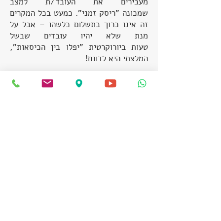
מעבירים את העובד/ת למצב
שמכונה "ריסק זמני". כמעט בכל המקרים
זה אינו כרוך בתשלום כלשהו – אבל על
מנת שלא יהיו עובדים שבשל
טעות ביורוקרטית "יפלו בין הכיסאות",
המלצתי היא לדווח!
ועד שהגופים המוסדיים יואילו לקבוע נוהל
מסודר לדיווח, אפשר ולדעתי
צריך לשלוח
הודעה בכתב!
(למי שמשלם בהוראת
קבע – הצורך חיוני עוד יותר על מנת שלא
יהיה חיוב יזום מצד הקופה)!
למסמך פשוט שמתאים לכל קרנות
הפנסיה, חברות הביטוח וקופת
הגמל/השתלמות הקליקו כאן
. עדיין
מתלבטים? לא יודע כיצד לנהוג עם
עובד/ת מסוים/ת או עם גוף מוסדי
מסוים, אל תהססו ופנו אלינו.