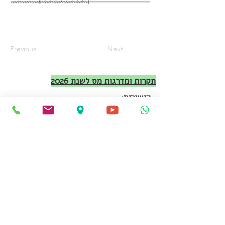
Previous
Next
תקרות ומדרגות מס לשנת 2026
קישורים:
אודות
תכנון פרישה
מדריך מלא לפורש מעבודה
החזר מס לפנסיה
הטבות לבני 60 ומעלה
טפסים להורדה
הצהרת נגישות
מדיניות פרטיות
תקנון ותנאי שימוש
ערוץ היוטיוב שלנו