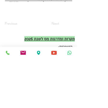
Previous
Next
תקרות ומדרגות מס לשנת 2026
קישורים:
אודות
תכנון פרישה
מדריך מלא לפורש מעבודה
החזר מס לפנסיה
הטבות לבני 60 ומעלה
טפסים להורדה
הצהרת נגישות
מדיניות פרטיות
תקנון ותנאי שימוש
ערוץ היוטיוב שלנו