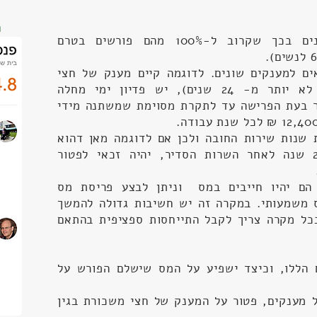
ת
פורשי כוחות הביטחון מתאפיינים בכך שקרוב ל-100% מהם פורשים בטרם
ם למענקים שונים. לדוגמה קיים מענק של חצי
משכורת לכל שנת עבודה (אך לא יותר מ- 24 שנים), יש פדיון ימי מחלה
ור בעת הפרישה עד לתקרת מסוימת שמשתנה מידי
 שנות שירות החובה ולכן אם לדוגמה מאן דהוא
פרש משירות קבע שבו צבר 20 שנה לאחר השרות הסדיר, יהיה זכאי לפטור
הם יהיו חייבים במס וניתן לבצע פריסת מס
 משמעותי. במקרה זה יש חשיבות גדולה להמשך
כל מקרה צריך לקבל התייחסות ספציפית בהתאם
 הללו, וכיצד ישפיע על המס שישלם הפורש על
ל מענקים, פטור על המענק של חצי משכורת בגין