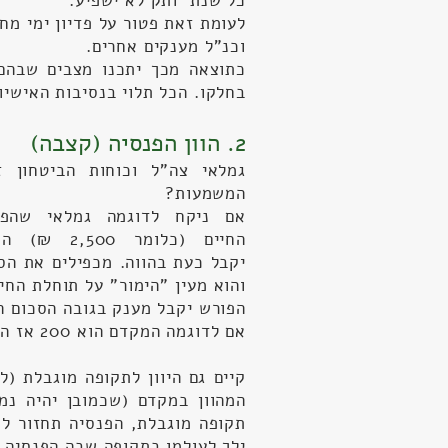
כל שנת ותק לא ישפיע.
לעומת זאת פטור על פדיון ימי מח
וכנ"ל מענקים אחרים.
כתוצאה מכך יתכנו מצבים שבהם
בחלקו. הכל תלוי בנסיבות האישיו
2. הוון הפנסיה (קצבה)
המשמעות?
החיים (כל
יקבל כעת בהווה. מכפילים את הס
הפורש יקבל מענק בגובה הסכום ה
אם לדוגמה המקדם הוא 200 אז הפורש יקבל 500,000 = 2500X200
המהוון במקדם (שכמובן יהיה נמ
תקופה מוגבלת, הפנסיה תחזור לק
ילך לעולמו בתקופה שבה הפנסיה נ