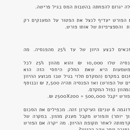
לה יגרום להפחתה בהטבות המס בגיל פרישה.
 הפורש יעדיף לנצל את הפטור על המענקים רק
ת והספציפיות של אותו פורש.
גמלאי צה"ל וכוחות הביטחון זכאים לבצע היוון של עד 25% מהפנסיה. מה
אם ניקח לדוגמה גמלאי שהפנסיה שלו 10,000 ₪ והוא מהוון 25% לכל
ומר 2,500 ₪) המשמעות היא שאת החלק היחסי הזה הוא
כום במקדם (המקדם תלוי בגיל שבו מבוצע ההיוון
והוא מעין "הימור" על תוחלת החיים של הפורש) ואז הפנסיה תהיה 7,500 ₪ ובנוסף
מהוון כפול המקדם.
.
₪
קיים גם היוון לתקופה מוגבלת (לדוגמה 6 שנים) העיקרון זהה. מכפילים את הסכום
וך יותר) והפורש מקבל מענק מהוון. במקרה של
דמותה לאחר תקופת ההיוון. מה יקרה אם הפורש
מוכה יותר עקב ההיוון?