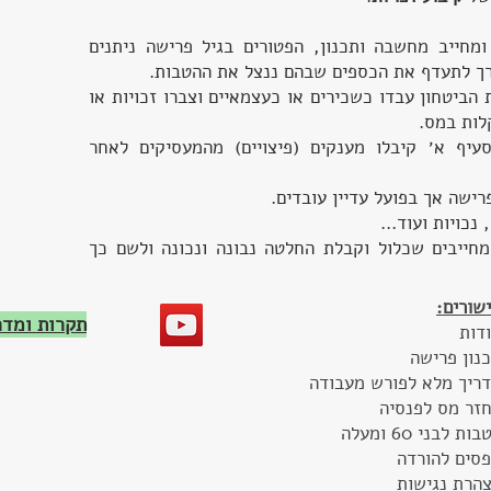
ומחייב מחשבה ותכנון, הפטורים בגיל פרישה ניתנים
ורך לתעדף את הכספים שבהם ננצל את ההטבות.
הביטחון עבדו כשכירים או כעצמאיים וצברו זכויות או
לות במס.
עיף א׳ קיבלו מענקים (פיצויים) מהמעסיקים לאחר
רישה אך בפועל עדיין עובדים.
כויות ועוד...
מחייבים שכלול וקבלת החלטה נבונה ונכונה ולשם כך
שורים:
תקרות ומדרגו
דות
נון פרישה
ריך מלא לפורש מעבודה
זר מס לפנסיה
ות לבני 60 ומעלה
סים להורדה
הרת נגישות