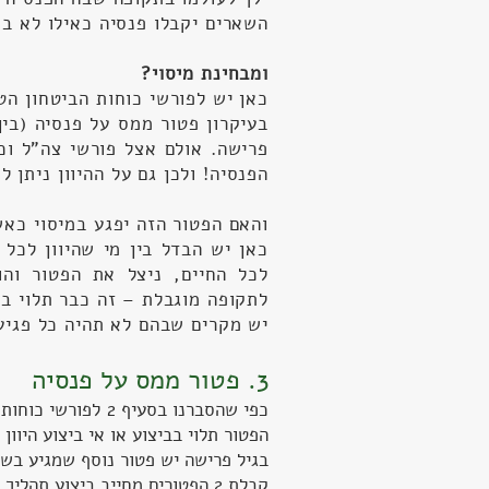
השארים יקבלו פנסיה כאילו לא בוצ
ומבחינת מיסוי?
כאן יש לפורשי כוחות הביטחון ה
בעיקרון פטור ממס על פנסיה (בין
פרישה. אולם אצל פורשי צה"ל וכ
הפנסיה! ולכן גם על ההיוון ניתן 
והאם הפטור הזה יפגע במיסוי כאש
כאן יש הבדל בין מי שהיוון לכל ה
לכל החיים, ניצל את הפטור והו
לתקופה מוגבלת – זה כבר תלוי בא
יש מקרים שבהם לא תהיה כל פגיע
3. פטור ממס על פנסיה
כפי שהסברנו בסעיף 
הפטור תלוי בביצוע או אי ביצוע היוון 
בגיל פרישה יש פטור נוסף שמגיע בשנת 2020 ל- 17% מתקרת הקצבה ה
קבלת 2 הפטורים מחייב ביצוע תהליך של