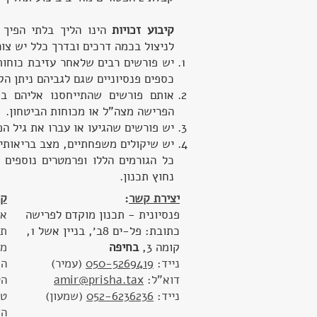
קיבוע זכויות
הינו הליך בלתי הפיך 
לניצול בכמה דרכים ובדרך כלל יש צ
יש פורשים רבים שלאחר עזיבת כוחות 
כספים פנסיוניים שגם לגביהם ניתן הק
אותם פורשים שהתייחסנו אליהם בס
הפרישה מצה"ל או מכוחות הביטחון.
יש פורשים שהגיעו או עברו את גיל הפ
יש שיקולים משפחתיים, מצב בריאותי, נ
כל הגורמים הללו ופרמטרים נוספים 
נחוץ תכנון.
יצירת קשר
:
קי
פנסיונית - תכנון מוקדם לפרישה
או
כתובת: פל-ים 8ב׳, בניין אשל 1,
תכ
קומה 3,
בחיפה
מד
נייד:
050-5269419
(עמיר)
הח
דוא"ל:
amir@prisha.tax
הטב
נייד:
052-6236236
(שמעון)
טפ
הצ