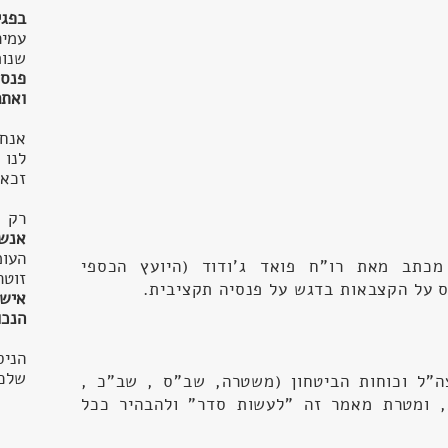
בפג
עמי
שנו
פנסי
ואתם
אנח
לנו 
זכאי
רק א
אנשי
העו
נה (2020) נשלח מכתב מאת רו"ח פואד ג'ודוד (היועץ הכספי
זוט
 על הקצבאות בדגש על פנסיה תקציבית.
אישי
הנכו
הניס
שלכם
"ל וכוחות הביטחון (משטרה, שב"ס , שב"כ ,
, ומטרת מאמר זה "לעשות סדר" ולהבהיר ככל