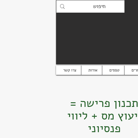
רים
טפסים
אודות
צרו קשר
כנון פרישה =
יעוץ מס + ליווי
פנסיוני