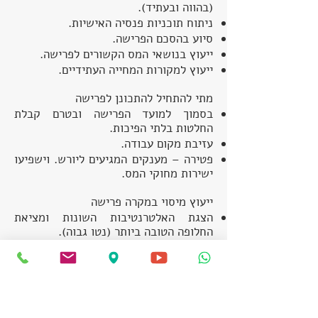
(בהווה ובעתיד).
ניתוח תוכניות פנסיה האישיות.
סיוע בהסכם הפרישה.
ייעוץ בנושאי המס הקשורים לפרישה.
ייעוץ למקורות המחייה העתידיים.
מתי להתחיל להתכונן לפרישה
בסמוך למועד הפרישה ובטרם קבלת
החלטות בלתי הפיכות.
עזיבת מקום עבודה.
פטירה – מענקים המגיעים ליורש. וישפיעו
ישירות מחוקי המס.
ייעוץ מיסוי במקרה פרישה
הצגת האלטרנטיבות השונות ומציאת
החלופה הטובה ביותר (נטו גבוה).
עריכה והגשת כל הטפסים הנדרשים למס
הכנסה (דוחות אישיים, טופס 161, קיבוע
זכויות וכו').
הגשת דוחות שנתיים (פריסת מס).
ייצוג בפני מס הכנסה.