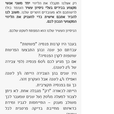
רק אצלנו תקבלו את הליווי
יחד משני אנשי
מקצוע בכירים בעלי ניסיון עשיר
העומד כולו
לרשותכם ולא מעובדים זוטרים שלנו.
חשוב לנו
להכיר אתכם אישית כדי להעניק את הליווי
המקצועי הנכון לכם.
הניסיון העשיר שלנו הוא המפתח לשקט שלכם.
בעבר היו קרנות פנסיה "פשוטות"
עבדתם 30 שנה ובהן התבצעו הפרשות
שוטפות לקרן הפנסיה?
אם כך מגיע לכם 60% פנסיה (לפי צבירה
של 2% לשנה).
היו שנים בהן הצבירה הייתה 3% לשנה
ואפילו 4% לשנה אבל העקרון זהה.
כך גם בפנסיה תקציבית.
הייתה לכאורה "רק" מגבלה אחת. לא ניתן
לצבור למעלה מ70% (על שנים שמעבר לכך
משולב מענק – התייחסות לגביו ומידת
כדאיותו מחייבת בדיקה פרטנית לכל