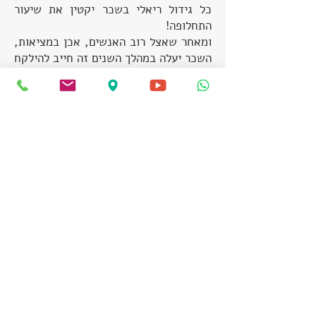
כל גידול ריאלי בשכר יקטין את שיעור
התחלופה!
ומאחר שאצל רוב האנשים, אכן במציאות,
השכר יעלה במהלך השנים זה חייב להילקח
בחשבון!
מה הפתרון? כיצד נערכים ?
המסר החשוב ביותר –תכנון! יש להיערך
הרבה זמן (שנים רבות!) מראש כדי
להשפיע על התוצאה הרצויה לנו בהגיענו
לגיל פרישה.
חשוב להתייעץ ולנקוט פעולות בגיל צעיר
ככל האפשר!
העלות של התכנון מתגמדת לעומת התועלת
שתצמח לכם ברבות הימים.