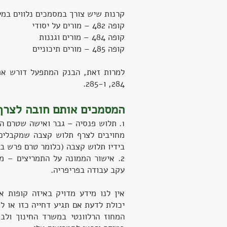
קרנות שיש צורך במסמכים נלווים במע
קופה 482 – מורים על יסודי
קופה 484 – מורים וגננות
קופה 485 – מורים תיכוניים
למרות זאת, הבנק המתפעל דורש את
284, ו-285.
המסמכים אותם חובה לצרף 
מחויבים לצרף תלוש קצבה שמקבלים 
בידיו תלוש קצבה (כלומר טרם פרש בפו
2. אישור הממונה על התמריצים – מ
עקב עבודה בפריפריה.
אין לנו מידע מדויק באיזה קופות 
יכולת לדעת אם תגיע דחייה כזו או ל
המחוז הרלוונטי במשרד החינוך ולב