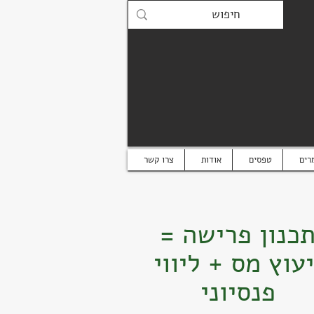
רים
טפסים
אודות
צרו קשר
כנון פרישה =
יעוץ מס + ליווי
פנסיוני