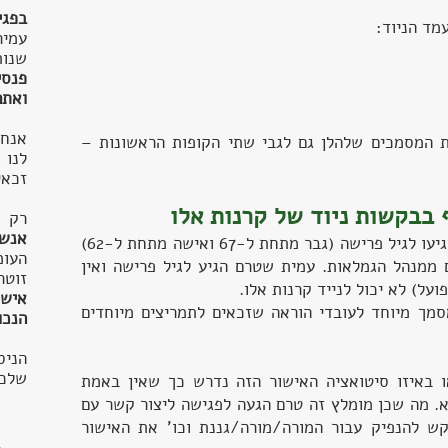
בפג
מד הניוד:
עמי
שנו
פנסי
ואתם
אנחנ
 המסמכים שלהלן גם לגבי שתי הקופות הראשונות –
לנו 
זכאי
בבקשות ניוד של קרנות אלו
רק א
אנשי
1. תלוש פנסיה – גבר ואישה שטרם הגיעו לגיל פרישה (גבר מתחת ל-67 ואישה מתחת ל-62)
העו
ממנהל הגמלאות. עמית שטרם הגיע לגיל פרישה ואין
זוטר
על) לא יכול לנייד קרנות אלו.
אישי
סמך מיוחד לעובדי הוראה שזכאים לתמריצים מיוחדים
הנכו
הניס
שלכם
או באיזו סיטואציה האישור הזה נדרש כך שאין באמת
א. מה שכן מומלץ זה טרם הגעה לפגישה ליצור קשר עם
קש להנפיק עבור המורה/מורה/גננת וכו' את האישור