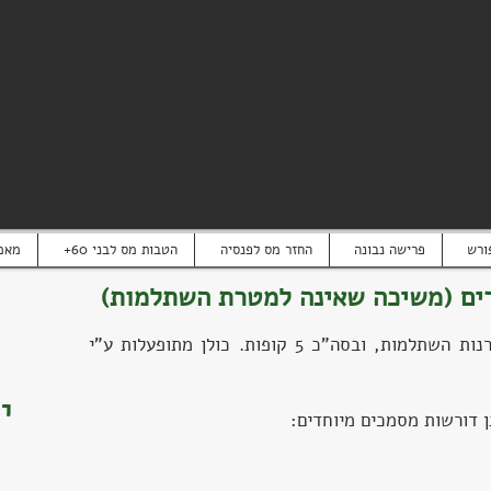
ורש
פרישה נבונה
החזר מס לפנסיה
+הטבות מס לבני 60
מאמ
רים (משיכה שאינה למטרת השתלמות)
לעובדי ההוראה יש שני סוגים של קרנות השתלמות, ובסה"כ 5 קופות. כולן מתופעלות ע"י
ת
י
 דורשות מסמכים מיוחדים: