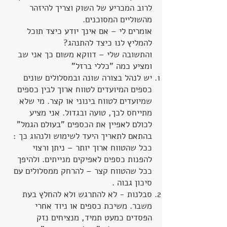
לרוב המכריע של השוק וצריך להיזהר
מהשוליים המסוכנים.
אומרים לי – אם אינך יודע כיצד תוכל
להמליץ לנו כיצד להתנהג?
והתשובה שלי – דווקא משום כך אני שב
ומציע כמה "כללי ברזל"
יש לנהל בצורה שונה ובמסלולים שונים
כספים המיועדים לטווח ארוך לבין כספים
שמיועדים לטווח בינוני או קצר. מי שלא
מתייחס לכך, טועה ובגדול. אני מציע
לכולם לאפיין את הכספים "בעולם הגמל"
בהתאם לתאריך היעד לשימוש ולנהוג כך :
ככל שהטווח ארוך יותר – ניתן ורצוי
להפנות כספים לאפיקים מנייתים. ולהיפך
ככל שהטווח קצר – להרחק ממסלולים עם
סיכון גבוה .
סבלנות - לא להתרגש ולא להחלץ בעת
משבר. משיכת כספים או ניוד אחרי
הפסדים כמעט תמיד, מנציחים נזק