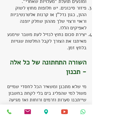
ומונעים תועלת "מעלויות שאחרי".
פיזור סיכונים. יש חלופות מחוץ לשוק
ההון, כגון נדל"ן או קרנות אלטרנטיביות
וראוי ורצוי שלך מההון שחלק יופנה
לאפיקים הללו.
יצירת סכום נחוץ לנזיל לעת משבר שימנע
מאיתנו את הצורך לקבל החלטות שגויות
בלחץ זמן.
השורה התחתונה של כל אלה
- תכנון
מי שלא מתכנן ומשאיר הכל לחסדי שמיים
משול למי שהפליג בים בלי לקחת בחשבון
שייתכנו סערות וזרמים ורוחות ואז מגיעה
עלייה על שרטון או חו"ח צלילה למצולות
והיא מנסה לחלץ את עצמו ובדרך כלל
עושה נזק גדול יותר.
אפשר וצריך לבדוק את המצב , להגיע