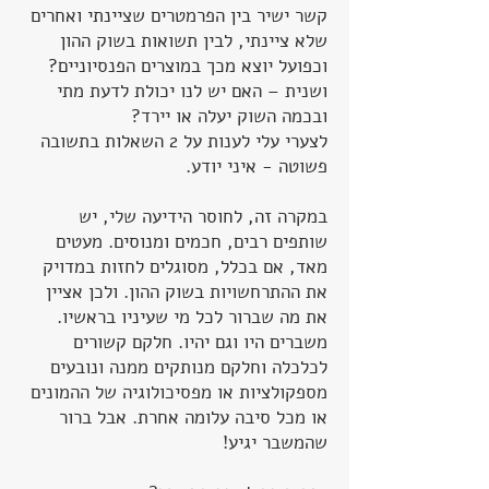
קשר ישיר בין הפרמטרים שציינתי ואחרים
שלא ציינתי, לבין תשואות בשוק ההון
וכפועל יוצא מכך במוצרים הפנסיוניים?
ושנית – האם יש לנו יכולת לדעת מתי
ובכמה השוק יעלה או יירד?
לצערי עלי לענות על 2 השאלות בתשובה
פשוטה - איני יודע.
במקרה זה, לחוסר הידיעה שלי, יש
שותפים רבים, חכמים ומנוסים. מעטים
מאד, אם בכלל, מסוגלים לחזות במדויק
את ההתרחשויות בשוק ההון. ולכן אציין
את מה שברור לכל מי שעיניו בראשיו.
משברים היו וגם יהיו. חלקם קשורים
לכלכלה וחלקם מנותקים ממנה ונובעים
מספקולציות או מפסיכולוגיה של ההמונים
או מכל סיבה עלומה אחרת. אבל ברור
שהמשבר יגיע!