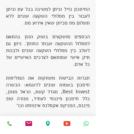
החיסכון נזיל וניתן למשיכה בכל עת וניתן
לעבור בין מסלולי השקעה שונים ללא
תשלום מס מכיוון שאין אירוע מס.
הכספים מושקעים בשוק ההון בהתאם
למסלול ההשקעה שבחר החוסך. ניתן גם
לשלב בין מסלולי השקעה שונים ולבנות
תיק אישי שמותאם לצרכים האישיים של
כל אדם.
חברות הביטוח משווקות את הפוליסות
חיסכון בשמות שונים לדוגמא: הכשרה
Best Invest, מגדל קשת, הראל מגוון,
כלל חיסכון פיננסי לעתיד, מנורה טופ
פיננס, הפניקס אקסלנס אינווסט וכו׳
איך זה עובד בפועל ?
הטבת המס היא לא אוטומטית ועל מנת