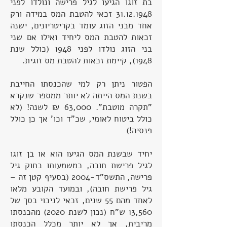
בת זוגו הגיעו לגיל פרישה ונולדו לפני
31.12.1948
זכאי להטבת המס במידה ורק
אחד מבני הזוג עומד בקריטריונים, ישנה
זכאות להטבת המס ליחיד ואילו אם שני
בני הזוג נולדו לפני 1948 (כולל שנת
1948), קיימת זכאות להטבת מס זוגית.
הפטור ניתן רק למי שהכנסתו החייבת
בשנת המס הייתה לא יותר ממספר שנקרא
"תקרה מוטבת". 63,000 ₪ לשנה! (לא
כולל ביטוח לאומי, שכ"ד וכו' אך כן כולל
פנסיה!)
יחיד שבשנת המס הגיעו הוא או בן זוגו
לגיל פרישת חובה, כמשמעותו בחוק גיל
פרישה, התשס”ד-2004 (בסעיף קטן זה –
גיל פרישת חובה), ובמועד הקובע מלאו
לאחד מהם 55 שנים, זכאי לניכוי בסך של
13,560 ש”ח (נכון לשנת 2020) מהכנסתו
מריבית, אך לא יותר מכלל הכנסתו