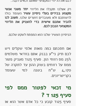
לכם את הליווי המקצועי שאתם זכאים לקבל.
רק אצלנו תקבלו את הליווי
יחד משני אנשי
מקצוע בכירים בעלי ניסיון עשיר
העומד כולו
לרשותכם ולא מעובדים זוטרים שלנו.
חשוב לנו
להכיר אתכם אישית כדי להעניק את הליווי
המקצועי הנכון לכם.
הניסיון העשיר שלנו הוא המפתח לשקט שלכם.
אם חסכתם כמה מאות אלפי שקלים ויש
לכם תיק ני”ע בבנק אתם בוודאי משלמים
25% מס רווחי הון. סעיף 125ד מעניק פטור
ממס על רווחים בשוק ההון עד לתקרה של
4,170 ש”ח בשנה למי שעומד
בקריטריונים.
מי זכאי לפטור ממס לפי
סעיף 125 ד ?
סעיף 125ד קובע כי כל אדם אשר הוא או